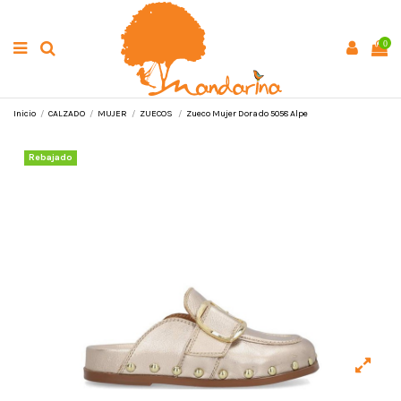
0
Inicio
CALZADO
MUJER
ZUECOS
Zueco Mujer Dorado 5058 Alpe
Rebajado