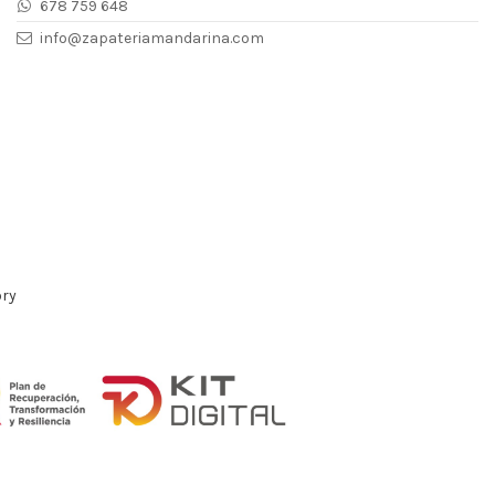
678 759 648
info@zapateriamandarina.com
ory