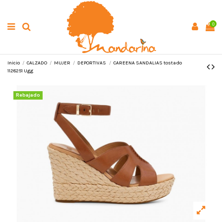
0
Inicio
CALZADO
MUJER
DEPORTIVAS
CAREENA SANDALIAS tostado
1128251 Ugg
Rebajado