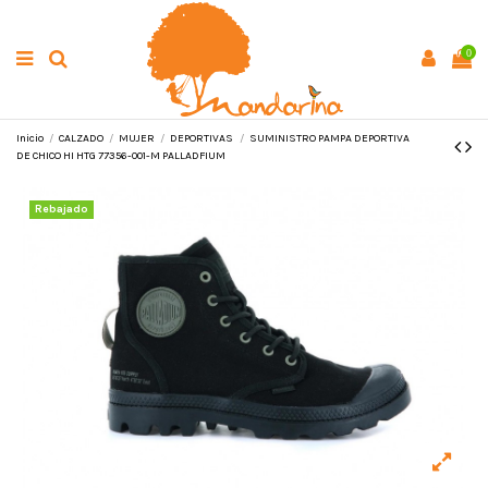
0
Inicio
CALZADO
MUJER
DEPORTIVAS
SUMINISTRO PAMPA DEPORTIVA
DE CHICO HI HTG 77356-001-M PALLADFIUM
Rebajado