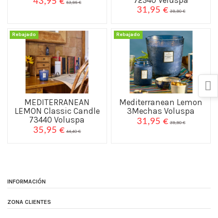
43,95 €
53,95 €
31,95 €
39,90 €
Rebajado
Rebajado
MEDITERRANEAN
Mediterranean Lemon
LEMON Classic Candle
3Mechas Voluspa
73440 Voluspa
31,95 €
39,90 €
35,95 €
44,40 €
INFORMACIÓN
ZONA CLIENTES