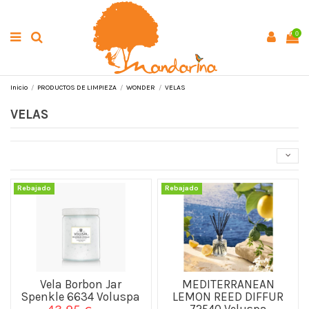
0
Inicio
PRODUCTOS DE LIMPIEZA
WONDER
VELAS
VELAS
Rebajado
Rebajado
Vela Borbon Jar
MEDITERRANEAN
Spenkle 6634 Voluspa
LEMON REED DIFFUR
72540 Veluspa