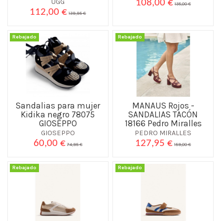
UGG
108,00 €
135,00 €
112,00 €
139,95 €
Rebajado
Rebajado
Sandalias para mujer
MANAUS Rojos -
Kidika negro 78075
SANDALIAS TACÓN
GIOSEPPO
18166 Pedro Miralles
GIOSEPPO
PEDRO MIRALLES
60,00 €
127,95 €
74,95 €
159,00 €
Rebajado
Rebajado