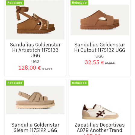
Rebajado
Rebajado
Sandalias Goldenstar
Sandalias Goldenstar
Hi Artistitch 1175133
Hi Cutout 1175132 UGG
UGG
UGG
UGG
32,55 €
62,50 €
128,00 €
159,95 €
Rebajado
Rebajado
Sandalia Goldenstar
Zapatillas Deportivas
Gleam 1175122 UGG
A078 Another Trend