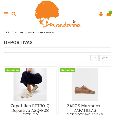
0
Inicio
CALZADO
MUJER
DEPORTIVAS
DEPORTIVAS
24
Rebajado
Rebajado
Zapatillas RETRO-Q
ZAROS Marrones -
Deportiva ASQ-E08
ZAPATILLAS
FITTLOP
DEPORTIVAS 16248