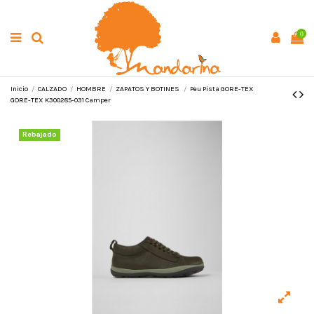
0
Inicio
CALZADO
HOMBRE
ZAPATOS Y BOTINES
Peu Pista GORE-TEX
GORE-TEX K300285-031 Camper
Rebajado